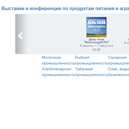
Выставки и конференции по продуктам питания и агр
День поля
"ВолгоградАГРО"
6 о
6 августа — 7 августа в
23:59
Молочная
Рыбная
Сахарная
промышленность
промышленность
промышле
Хлебопекарная
Табачная
Соки, воды
промышленность
промышленность
безалкого