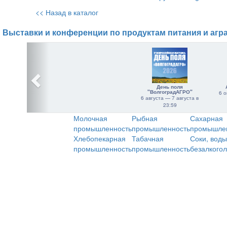
<< Назад в каталог
Выставки и конференции по продуктам питания и агр
День поля
"ВолгоградАГРО"
6 о
6 августа — 7 августа в
23:59
Молочная
Рыбная
Сахарная
промышленность
промышленность
промышле
Хлебопекарная
Табачная
Соки, воды
промышленность
промышленность
безалкого