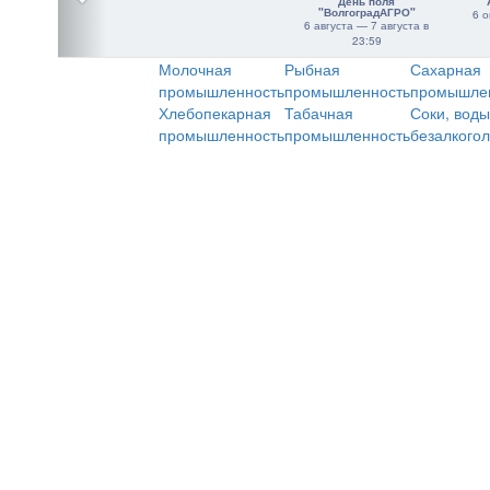
День поля
"ВолгоградАГРО"
6 о
6 августа — 7 августа в
23:59
Молочная
Рыбная
Сахарная
промышленность
промышленность
промышле
Хлебопекарная
Табачная
Соки, воды
промышленность
промышленность
безалкого