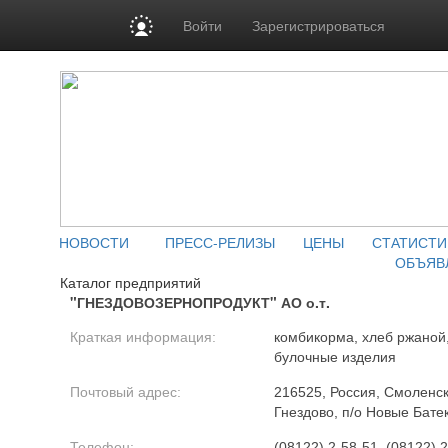
Войти
Зарегистрироваться
НОВОСТИ
ПРЕСС-РЕЛИЗЫ
ЦЕНЫ
СТАТИСТИ
ОБЪЯВ
Каталог предприятий
"ГНЕЗДОВОЗЕРНОПРОДУКТ" АО о.т.
Краткая информация:
комбикорма, хлеб ржаной
булочные изделия
Почтовый адрес:
216525, Россия, Смоленск
Гнездово, п/о Новые Батек
Телефон:
(08122) 2-58-51, (08122) 2