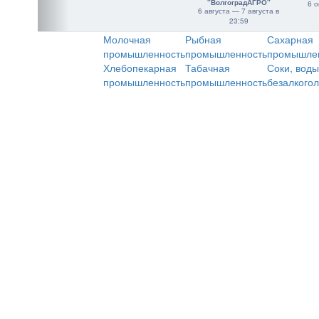
"ВолгоградАГРО"
6 о
6 августа — 7 августа в
23:59
Молочная
Рыбная
Сахарная
промышленность
промышленность
промышле
Хлебопекарная
Табачная
Соки, воды
промышленность
промышленность
безалкого