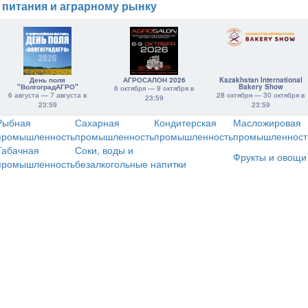
 питания и аграрному рынку
День поля
АГРОСАЛОН 2026
Kazakhstan International
"ВолгоградАГРО"
Bakery Show
6 октября — 9 октября в
6 августа — 7 августа в
28 октября — 30 октября в
23:59
23:59
23:59
Рыбная
Сахарная
Кондитерская
Масложировая
промышленность
промышленность
промышленность
промышленност
Табачная
Соки, воды и
Фрукты и овощи
промышленность
безалкогольные напитки