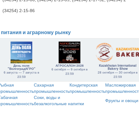
(34254) 2-15-86
 питания и аграрному рынку
День поля
АГРОСАЛОН 2026
Kazakhstan International
"ВолгоградАГРО"
Bakery Show
6 октября — 9 октября в
6 августа — 7 августа в
28 октября — 30 октября в
23:59
23:59
23:59
Рыбная
Сахарная
Кондитерская
Масложировая
промышленность
промышленность
промышленность
промышленност
Табачная
Соки, воды и
Фрукты и овощи
промышленность
безалкогольные напитки