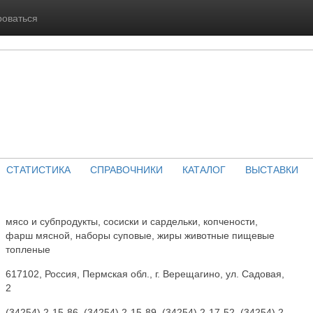
роваться
СТАТИСТИКА
СПРАВОЧНИКИ
КАТАЛОГ
ВЫСТАВКИ
мясо и субпродукты, сосиски и сардельки, копчености,
фарш мясной, наборы суповые, жиры животные пищевые
топленые
617102, Россия, Пермская обл., г. Верещагино, ул. Садовая,
2
(34254) 2-15-86, (34254) 2-15-89, (34254) 2-17-52, (34254) 2