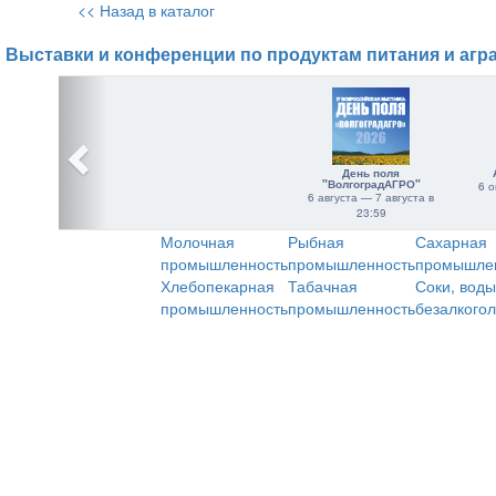
<< Назад в каталог
Выставки и конференции по продуктам питания и агр
День поля
"ВолгоградАГРО"
6 о
6 августа — 7 августа в
23:59
Молочная
Рыбная
Сахарная
промышленность
промышленность
промышле
Хлебопекарная
Табачная
Соки, воды
промышленность
промышленность
безалкого