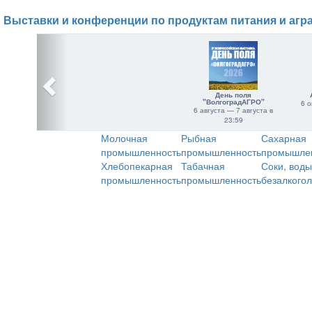
Выставки и конференции по продуктам питания и агр
День поля
"ВолгоградАГРО"
6 о
6 августа — 7 августа в
23:59
Молочная
Рыбная
Сахарная
промышленность
промышленность
промышле
Хлебопекарная
Табачная
Соки, воды
промышленность
промышленность
безалкого