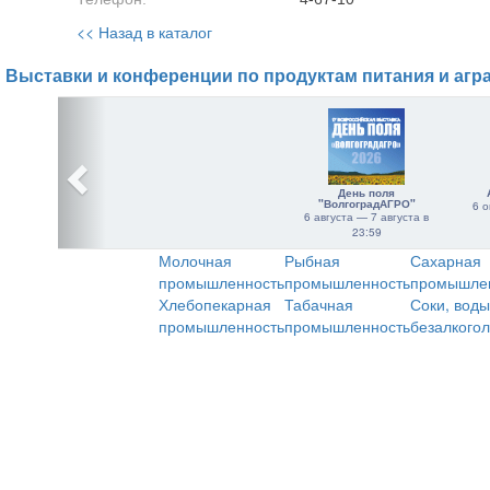
<< Назад в каталог
Выставки и конференции по продуктам питания и агр
День поля
"ВолгоградАГРО"
6 о
6 августа — 7 августа в
23:59
Молочная
Рыбная
Сахарная
промышленность
промышленность
промышле
Хлебопекарная
Табачная
Соки, воды
промышленность
промышленность
безалкого