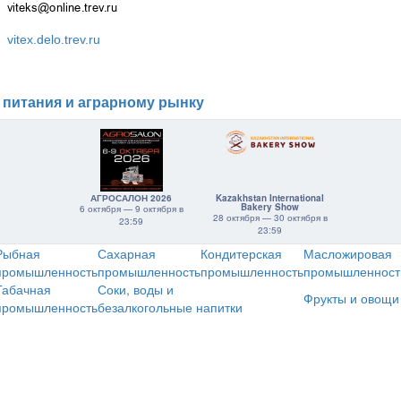
vitex.delo.trev.ru
 питания и аграрному рынку
АГРОСАЛОН 2026
Kazakhstan International
Bakery Show
6 октября — 9 октября в
28 октября — 30 октября в
23:59
23:59
Рыбная
Сахарная
Кондитерская
Масложировая
промышленность
промышленность
промышленность
промышленност
Табачная
Соки, воды и
Фрукты и овощи
промышленность
безалкогольные напитки