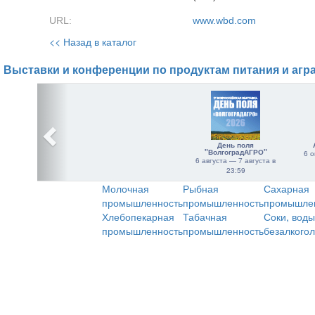
URL:
www.wbd.com
<< Назад в каталог
Выставки и конференции по продуктам питания и агр
День поля
"ВолгоградАГРО"
6 о
6 августа — 7 августа в
23:59
Молочная
Рыбная
Сахарная
промышленность
промышленность
промышле
Хлебопекарная
Табачная
Соки, воды
промышленность
промышленность
безалкого