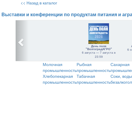
<< Назад в каталог
Выставки и конференции по продуктам питания и агр
День поля
"ВолгоградАГРО"
6 о
6 августа — 7 августа в
23:59
Молочная
Рыбная
Сахарная
промышленность
промышленность
промышле
Хлебопекарная
Табачная
Соки, воды
промышленность
промышленность
безалкого