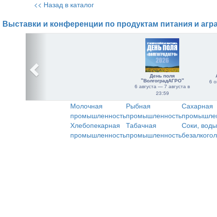
<< Назад в каталог
Выставки и конференции по продуктам питания и агр
День поля
"ВолгоградАГРО"
6 о
6 августа — 7 августа в
23:59
Молочная
Рыбная
Сахарная
промышленность
промышленность
промышле
Хлебопекарная
Табачная
Соки, воды
промышленность
промышленность
безалкого