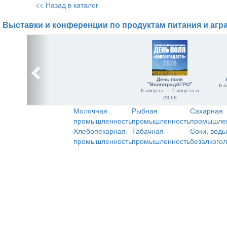
<< Назад в каталог
Выставки и конференции по продуктам питания и агр
День поля
"ВолгоградАГРО"
6 о
6 августа — 7 августа в
23:59
Молочная
Рыбная
Сахарная
промышленность
промышленность
промышле
Хлебопекарная
Табачная
Соки, воды
промышленность
промышленность
безалкого