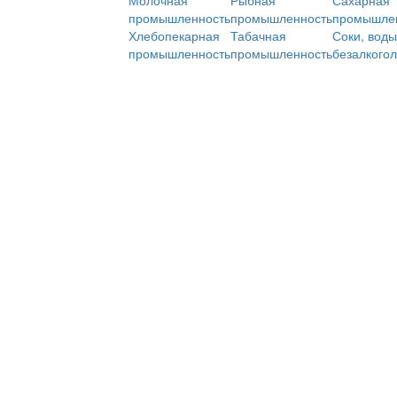
Молочная
Рыбная
Сахарная
промышленность
промышленность
промышле
Хлебопекарная
Табачная
Соки, воды
промышленность
промышленность
безалкого