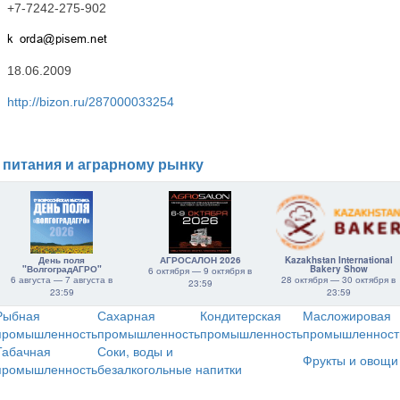
+7-7242-275-902
18.06.2009
http://bizon.ru/287000033254
 питания и аграрному рынку
День поля
АГРОСАЛОН 2026
Kazakhstan International
"ВолгоградАГРО"
Bakery Show
6 октября — 9 октября в
6 августа — 7 августа в
28 октября — 30 октября в
23:59
23:59
23:59
Рыбная
Сахарная
Кондитерская
Масложировая
промышленность
промышленность
промышленность
промышленност
Табачная
Соки, воды и
Фрукты и овощи
промышленность
безалкогольные напитки