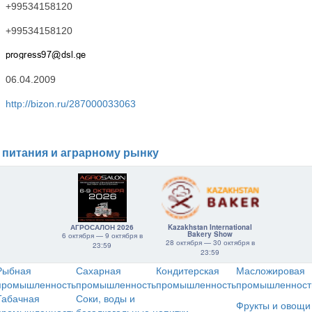
+99534158120
+99534158120
06.04.2009
http://bizon.ru/287000033063
 питания и аграрному рынку
АГРОСАЛОН 2026
Kazakhstan International
Bakery Show
6 октября — 9 октября в
28 октября — 30 октября в
23:59
23:59
Рыбная
Сахарная
Кондитерская
Масложировая
промышленность
промышленность
промышленность
промышленност
Табачная
Соки, воды и
Фрукты и овощи