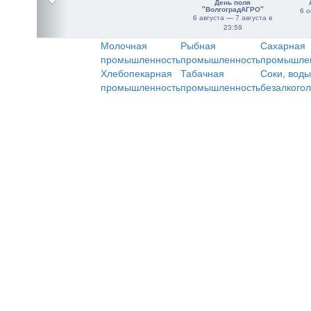
День поля
"ВолгоградАГРО"
6 о
6 августа — 7 августа в
23:59
Молочная
Рыбная
Сахарная
промышленность
промышленность
промышле
Хлебопекарная
Табачная
Соки, воды
промышленность
промышленность
безалкого