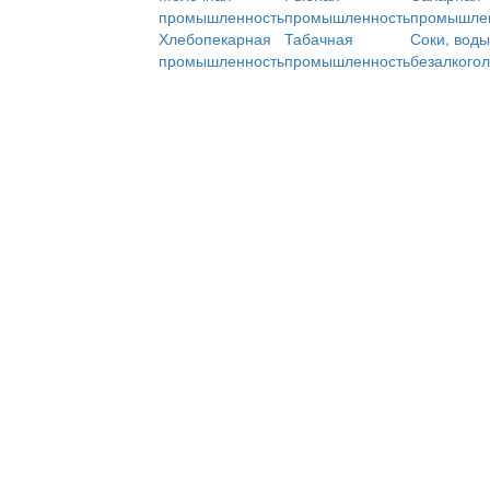
промышленность
промышленность
промышле
Хлебопекарная
Табачная
Соки, воды
промышленность
промышленность
безалкого