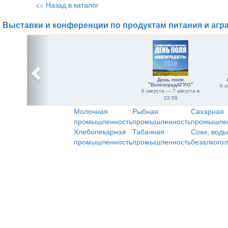
<< Назад в каталог
Выставки и конференции по продуктам питания и агр
День поля
"ВолгоградАГРО"
6 о
6 августа — 7 августа в
23:59
Молочная
Рыбная
Сахарная
промышленность
промышленность
промышле
Хлебопекарная
Табачная
Соки, воды
промышленность
промышленность
безалкого