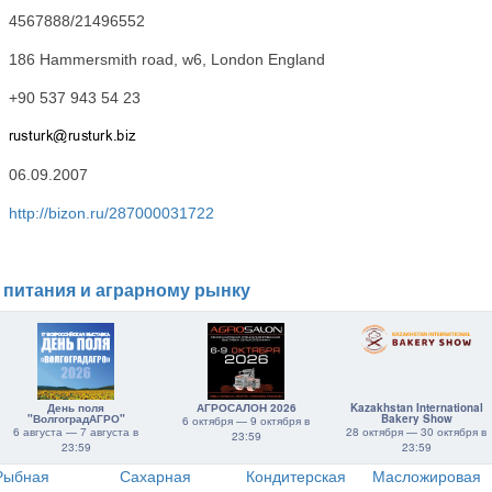
4567888/21496552
186 Hammersmith road, w6, London England
+90 537 943 54 23
06.09.2007
http://bizon.ru/287000031722
 питания и аграрному рынку
День поля
АГРОСАЛОН 2026
Kazakhstan International
"ВолгоградАГРО"
Bakery Show
6 октября — 9 октября в
6 августа — 7 августа в
28 октября — 30 октября в
23:59
23:59
23:59
Рыбная
Сахарная
Кондитерская
Масложировая