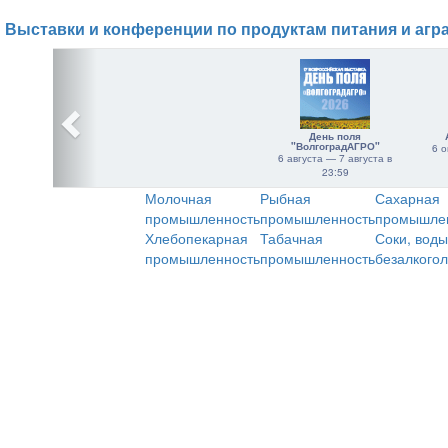
Выставки и конференции по продуктам питания и агр
День поля
"ВолгоградАГРО"
6 о
6 августа — 7 августа в
23:59
Молочная
Рыбная
Сахарная
промышленность
промышленность
промышле
Хлебопекарная
Табачная
Соки, воды
промышленность
промышленность
безалкого