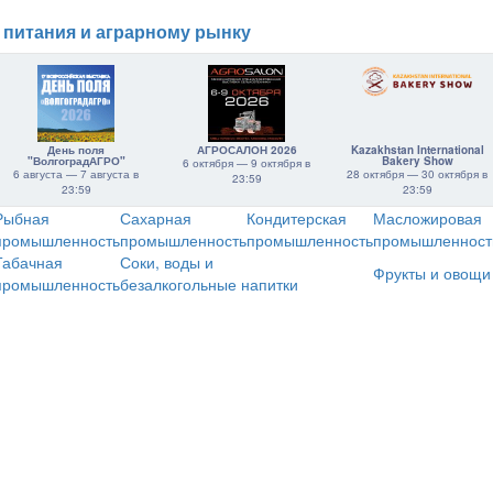
 питания и аграрному рынку
День поля
АГРОСАЛОН 2026
Kazakhstan International
"ВолгоградАГРО"
Bakery Show
6 октября — 9 октября в
6 августа — 7 августа в
28 октября — 30 октября в
23:59
23:59
23:59
Рыбная
Сахарная
Кондитерская
Масложировая
промышленность
промышленность
промышленность
промышленност
Табачная
Соки, воды и
Фрукты и овощи
промышленность
безалкогольные напитки