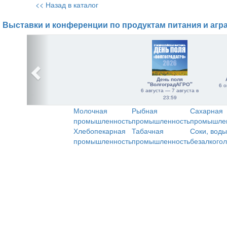
<< Назад в каталог
Выставки и конференции по продуктам питания и агр
День поля
"ВолгоградАГРО"
6 о
6 августа — 7 августа в
23:59
Молочная
Рыбная
Сахарная
промышленность
промышленность
промышле
Хлебопекарная
Табачная
Соки, воды
промышленность
промышленность
безалкого