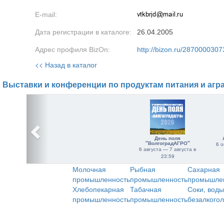
E-mail:
Дата регистрации в каталоге:
26.04.2005
Адрес профиля BizOn:
http://bizon.ru/2870000307
<< Назад в каталог
Выставки и конференции по продуктам питания и агр
День поля
"ВолгоградАГРО"
6 о
6 августа — 7 августа в
23:59
Молочная
Рыбная
Сахарная
промышленность
промышленность
промышле
Хлебопекарная
Табачная
Соки, воды
промышленность
промышленность
безалкого