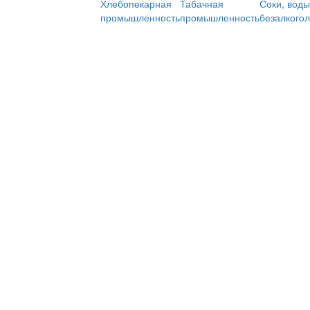
Хлебопекарная
Табачная
Соки, воды
промышленность
промышленность
безалкого