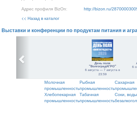
Адрес профиля BizOn:
http://bizon.ru/2870000300
<< Назад в каталог
Выставки и конференции по продуктам питания и агр
День поля
"ВолгоградАГРО"
6 о
6 августа — 7 августа в
23:59
Молочная
Рыбная
Сахарная
промышленность
промышленность
промышле
Хлебопекарная
Табачная
Соки, воды
промышленность
промышленность
безалкого