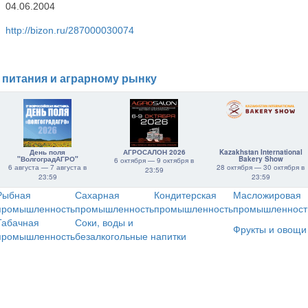
04.06.2004
http://bizon.ru/287000030074
 питания и аграрному рынку
День поля
АГРОСАЛОН 2026
Kazakhstan International
"ВолгоградАГРО"
Bakery Show
6 октября — 9 октября в
6 августа — 7 августа в
28 октября — 30 октября в
23:59
23:59
23:59
Рыбная
Сахарная
Кондитерская
Масложировая
промышленность
промышленность
промышленность
промышленност
Табачная
Соки, воды и
Фрукты и овощи
промышленность
безалкогольные напитки