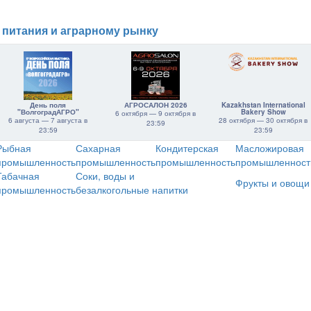
 питания и аграрному рынку
День поля
АГРОСАЛОН 2026
Kazakhstan International
"ВолгоградАГРО"
Bakery Show
6 октября — 9 октября в
6 августа — 7 августа в
28 октября — 30 октября в
23:59
23:59
23:59
Рыбная
Сахарная
Кондитерская
Масложировая
промышленность
промышленность
промышленность
промышленност
Табачная
Соки, воды и
Фрукты и овощи
промышленность
безалкогольные напитки