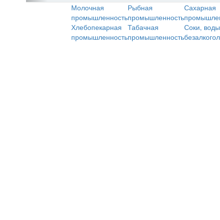
Молочная
Рыбная
Сахарная
промышленность
промышленность
промышле
Хлебопекарная
Табачная
Соки, воды
промышленность
промышленность
безалкого