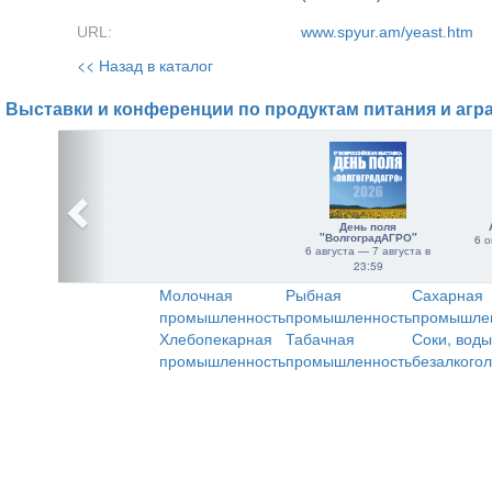
URL:
www.spyur.am/yeast.htm
<< Назад в каталог
Выставки и конференции по продуктам питания и агр
День поля
"ВолгоградАГРО"
6 о
6 августа — 7 августа в
23:59
Молочная
Рыбная
Сахарная
промышленность
промышленность
промышле
Хлебопекарная
Табачная
Соки, воды
промышленность
промышленность
безалкого