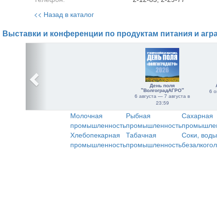
<< Назад в каталог
Выставки и конференции по продуктам питания и агр
День поля
"ВолгоградАГРО"
6 о
6 августа — 7 августа в
23:59
Молочная
Рыбная
Сахарная
промышленность
промышленность
промышле
Хлебопекарная
Табачная
Соки, воды
промышленность
промышленность
безалкого