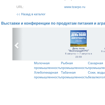
URL:
www.tzarpo.ru
<< Назад в каталог
Выставки и конференции по продуктам питания и агр
День поля
"ВолгоградАГРО"
6 о
6 августа — 7 августа в
23:59
Молочная
Рыбная
Сахарная
промышленность
промышленность
промышле
Хлебопекарная
Табачная
Соки, воды
промышленность
промышленность
безалкого