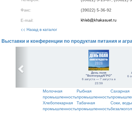
Факс:
(39022) 5-36-92
E-mail:
<< Назад в каталог
Выставки и конференции по продуктам питания и агр
День поля
"ВолгоградАГРО"
6 о
6 августа — 7 августа в
23:59
Молочная
Рыбная
Сахарная
промышленность
промышленность
промышле
Хлебопекарная
Табачная
Соки, воды
промышленность
промышленность
безалкого