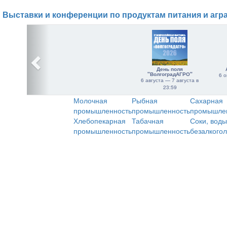
Выставки и конференции по продуктам питания и агр
День поля
"ВолгоградАГРО"
6 о
6 августа — 7 августа в
23:59
Молочная
Рыбная
Сахарная
промышленность
промышленность
промышле
Хлебопекарная
Табачная
Соки, воды
промышленность
промышленность
безалкого