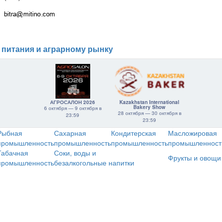
 питания и аграрному рынку
АГРОСАЛОН 2026
Kazakhstan International
Bakery Show
6 октября — 9 октября в
28 октября — 30 октября в
23:59
23:59
Рыбная
Сахарная
Кондитерская
Масложировая
промышленность
промышленность
промышленность
промышленност
Табачная
Соки, воды и
Фрукты и овощи
промышленность
безалкогольные напитки