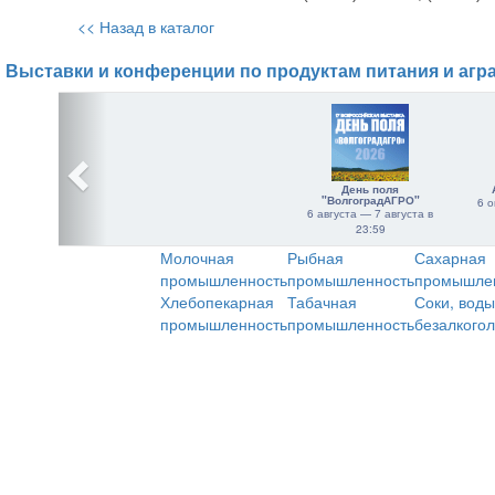
<< Назад в каталог
Выставки и конференции по продуктам питания и агр
День поля
"ВолгоградАГРО"
6 о
6 августа — 7 августа в
23:59
Молочная
Рыбная
Сахарная
промышленность
промышленность
промышле
Хлебопекарная
Табачная
Соки, воды
промышленность
промышленность
безалкого