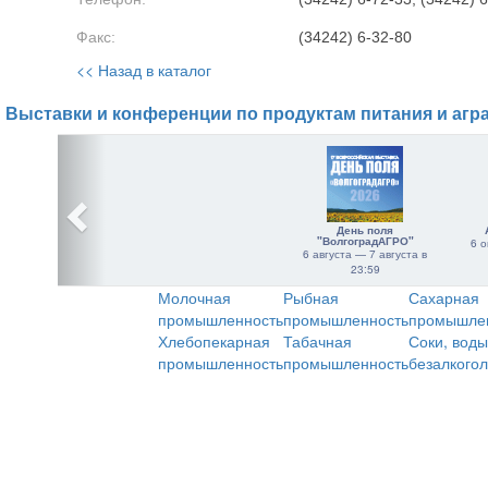
Факс:
(34242) 6-32-80
<< Назад в каталог
Выставки и конференции по продуктам питания и агр
День поля
"ВолгоградАГРО"
6 о
6 августа — 7 августа в
23:59
Молочная
Рыбная
Сахарная
промышленность
промышленность
промышле
Хлебопекарная
Табачная
Соки, воды
промышленность
промышленность
безалкого