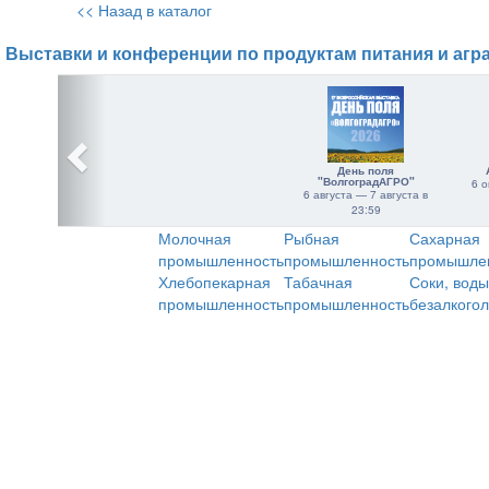
<< Назад в каталог
Выставки и конференции по продуктам питания и агр
День поля
"ВолгоградАГРО"
6 о
6 августа — 7 августа в
23:59
Молочная
Рыбная
Сахарная
промышленность
промышленность
промышле
Хлебопекарная
Табачная
Соки, воды
промышленность
промышленность
безалкого