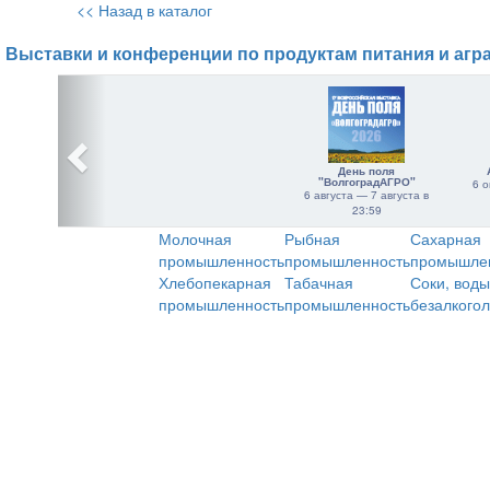
<< Назад в каталог
Выставки и конференции по продуктам питания и агр
День поля
"ВолгоградАГРО"
6 о
6 августа — 7 августа в
23:59
Молочная
Рыбная
Сахарная
промышленность
промышленность
промышле
Хлебопекарная
Табачная
Соки, воды
промышленность
промышленность
безалкого