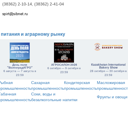
(38362) 2-10-14, (38362) 2-41-04
 питания и аграрному рынку
День поля
АГРОСАЛОН 2026
Kazakhstan International
"ВолгоградАГРО"
Bakery Show
6 октября — 9 октября в
6 августа — 7 августа в
28 октября — 30 октября в
23:59
23:59
23:59
Рыбная
Сахарная
Кондитерская
Масложировая
промышленность
промышленность
промышленность
промышленност
Табачная
Соки, воды и
Фрукты и овощи
промышленность
безалкогольные напитки