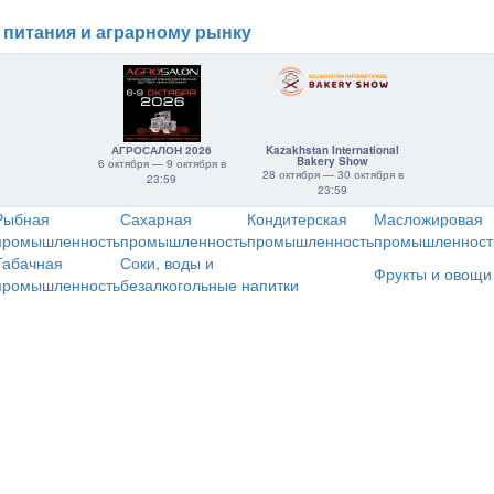
 питания и аграрному рынку
АГРОСАЛОН 2026
Kazakhstan International
Bakery Show
6 октября — 9 октября в
28 октября — 30 октября в
23:59
23:59
Рыбная
Сахарная
Кондитерская
Масложировая
промышленность
промышленность
промышленность
промышленност
Табачная
Соки, воды и
Фрукты и овощи
промышленность
безалкогольные напитки