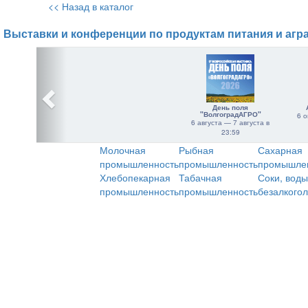
<< Назад в каталог
Выставки и конференции по продуктам питания и агр
День поля
"ВолгоградАГРО"
6 о
6 августа — 7 августа в
23:59
Молочная
Рыбная
Сахарная
промышленность
промышленность
промышле
Хлебопекарная
Табачная
Соки, воды
промышленность
промышленность
безалкого