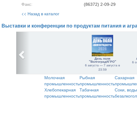
Факс:
(86372) 2-09-29
<< Назад в каталог
Выставки и конференции по продуктам питания и агр
День поля
"ВолгоградАГРО"
6 о
6 августа — 7 августа в
23:59
Молочная
Рыбная
Сахарная
промышленность
промышленность
промышле
Хлебопекарная
Табачная
Соки, воды
промышленность
промышленность
безалкого