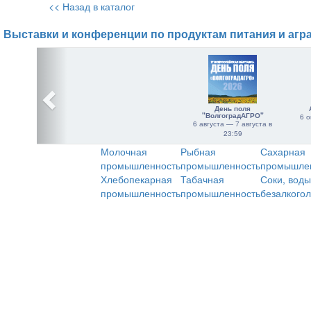
<< Назад в каталог
Выставки и конференции по продуктам питания и агр
День поля
"ВолгоградАГРО"
6 о
6 августа — 7 августа в
23:59
Молочная
Рыбная
Сахарная
промышленность
промышленность
промышле
Хлебопекарная
Табачная
Соки, воды
промышленность
промышленность
безалкого