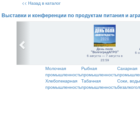
<< Назад в каталог
Выставки и конференции по продуктам питания и агр
День поля
"ВолгоградАГРО"
6 о
6 августа — 7 августа в
23:59
Молочная
Рыбная
Сахарная
промышленность
промышленность
промышле
Хлебопекарная
Табачная
Соки, воды
промышленность
промышленность
безалкого