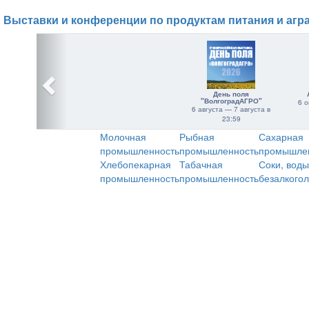
Выставки и конференции по продуктам питания и агр
День поля
"ВолгоградАГРО"
6 о
6 августа — 7 августа в
23:59
Молочная
Рыбная
Сахарная
промышленность
промышленность
промышле
Хлебопекарная
Табачная
Соки, воды
промышленность
промышленность
безалкого