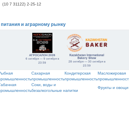
(10 7 31122) 2-25-12
 питания и аграрному рынку
АГРОСАЛОН 2026
Kazakhstan International
Bakery Show
6 октября — 9 октября в
28 октября — 30 октября в
23:59
23:59
Рыбная
Сахарная
Кондитерская
Масложировая
промышленность
промышленность
промышленность
промышленност
Табачная
Соки, воды и
Фрукты и овощи
промышленность
безалкогольные напитки