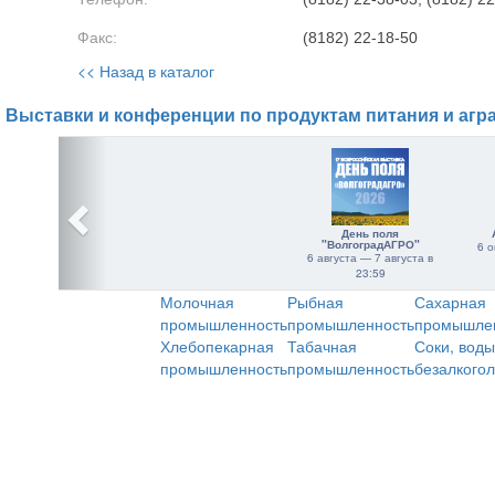
Факс:
(8182) 22-18-50
<< Назад в каталог
Выставки и конференции по продуктам питания и агр
День поля
"ВолгоградАГРО"
6 о
6 августа — 7 августа в
23:59
Молочная
Рыбная
Сахарная
промышленность
промышленность
промышле
Хлебопекарная
Табачная
Соки, воды
промышленность
промышленность
безалкого